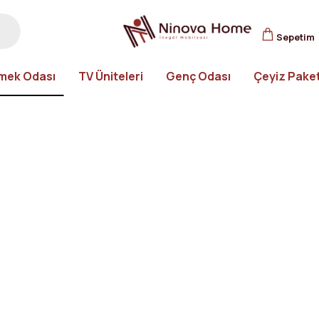
Sepetim
mek Odası
TV Üniteleri
Genç Odası
Çeyiz Paket