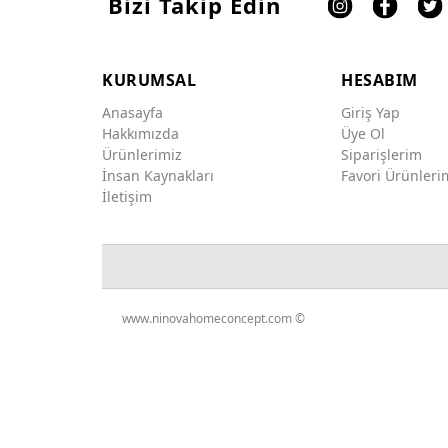
Bizi Takip Edin
KURUMSAL
HESABIM
Anasayfa
Giriş Yap
Hakkımızda
Üye Ol
Ürünlerimiz
Siparişlerim
İnsan Kaynakları
Favori Ürünleri
İletişim
www.ninovahomeconcept.com ©