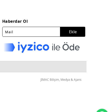
Haberdar Ol
Ekle
JIMAC Bilişim, Medya & Ajans
Wh