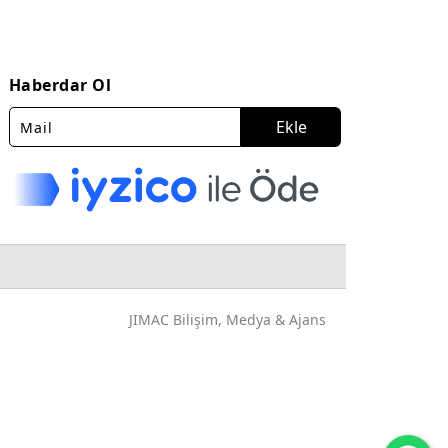
Haberdar Ol
Ekle
JIMAC Bilişim, Medya & Ajans
Wh