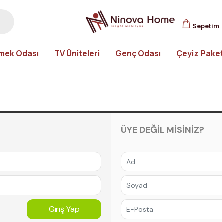
Sepetim
mek Odası
TV Üniteleri
Genç Odası
Çeyiz Paket
ÜYE DEĞİL MİSİNİZ?
Giriş Yap