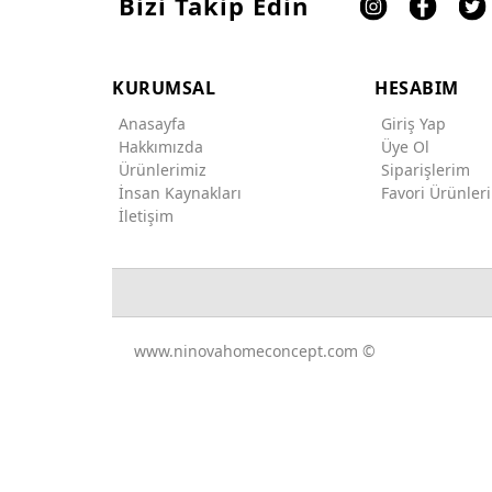
Bizi Takip Edin
KURUMSAL
HESABIM
Anasayfa
Giriş Yap
Hakkımızda
Üye Ol
Ürünlerimiz
Siparişlerim
İnsan Kaynakları
Favori Ürünler
İletişim
www.ninovahomeconcept.com ©