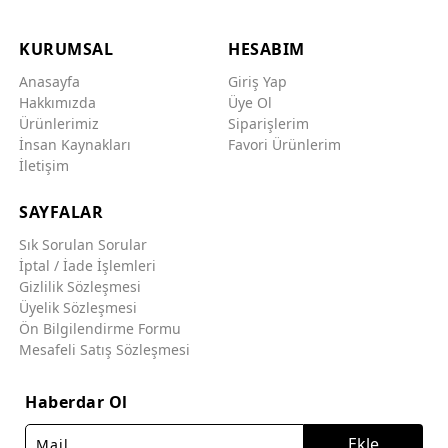
KURUMSAL
HESABIM
Anasayfa
Giriş Yap
Hakkımızda
Üye Ol
Ürünlerimiz
Siparişlerim
İnsan Kaynakları
Favori Ürünlerim
İletişim
SAYFALAR
Sık Sorulan Sorular
İptal / İade İşlemleri
Gizlilik Sözleşmesi
Üyelik Sözleşmesi
Ön Bilgilendirme Formu
Mesafeli Satış Sözleşmesi
Haberdar Ol
Ekle