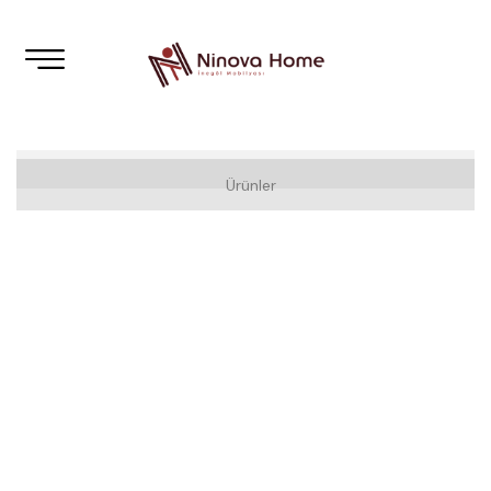
Koltuk Takımı
Ürünler
Modern
Klasik
Luxury
Köşe Takımı
Yatak Odası
Modern
Klasik