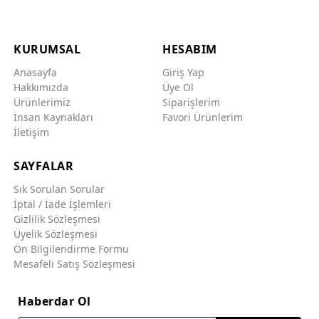
Aksesuar
Sehpa
KURUMSAL
HESABIM
Toptan Satış
Anasayfa
Giriş Yap
Hakkımızda
Üye Ol
Otel/Apart/Cafe
Ürünlerimiz
Siparişlerim
İnsan Kaynakları
Favori Ürünlerim
İletişim
SAYFALAR
Sık Sorulan Sorular
İptal / İade İşlemleri
Gizlilik Sözleşmesi
Üyelik Sözleşmesi
Ön Bilgilendirme Formu
Mesafeli Satış Sözleşmesi
Haberdar Ol