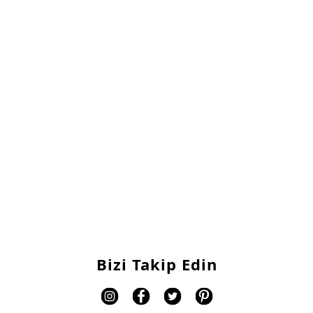
Luxury
Yemek Odası
Modern
Klasik
Luxury
TV Üniteleri
Genç Odası
Çeyiz Paketi
Koltuk Takımı
Bizi Takip Edin
Yatak Odası
Yemek Odası